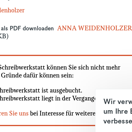
enholzer
ANNA WEIDENHOLZE
n als PDF downloaden
KB)
Schreibwerkstatt können Sie sich nicht mehr
dung
 Gründe dafür können sein:
hreibwerkstatt ist ausgebucht.
hreibwerkstatt liegt in der Vergangenheit.
Wir verw
um Ihre 
en Sie uns
bei Interesse für weitere Information
verbesse