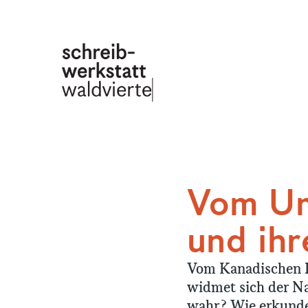
Direkt zum Inhalt
Vom Um
und ih
Vom Kanadischen B
widmet sich der Na
wahr? Wie erkunde