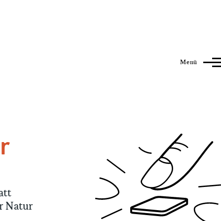
Menü
r
att
r Natur