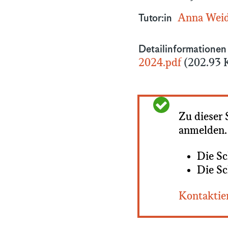
Anna Weid
Tutor:in
Detailinformatione
Dokument
2024.pdf
(202.93 
Zu dieser 
Statusmel
anmelden.
Die Sc
Die Sc
Kontaktier