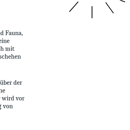
nd Fauna,
eine
ch mit
eschehen
über der
ne
 wird vor
g von